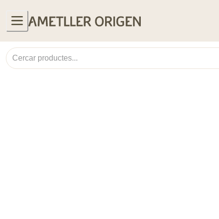
Col·leccions
Lluc Crusellas
Safates de formatges
Productes més venuts
Coques de Sant Joan
Fruita i verdura
Orxates, sucs i refrescos
Productes El gust és nostre
Lots smoothies
Cremes fredes
Productes menú setmanal
Productes receptes
Banger
Cuina grega
Receptes
UNITATS LIMITADES