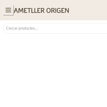
Col·leccions
Lluc Crusellas
Safates de formatges
Productes més venuts
Coques de Sant Joan
Fruita i verdura
Orxates, sucs i refrescos
Productes El gust és nostre
Lots smoothies
Cremes fredes
Productes menú setmanal
Productes receptes
Banger
Cuina grega
Receptes
UNITATS LIMITADES