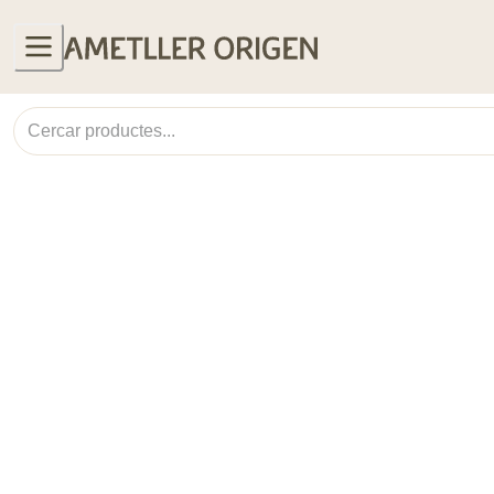
Col·leccions
Lluc Crusellas
Safates de formatges
Productes més venuts
Coques de Sant Joan
Fruita i verdura
Orxates, sucs i refrescos
Productes El gust és nostre
Lots smoothies
Cremes fredes
Productes menú setmanal
Productes receptes
Banger
Cuina grega
Receptes
UNITATS LIMITADES