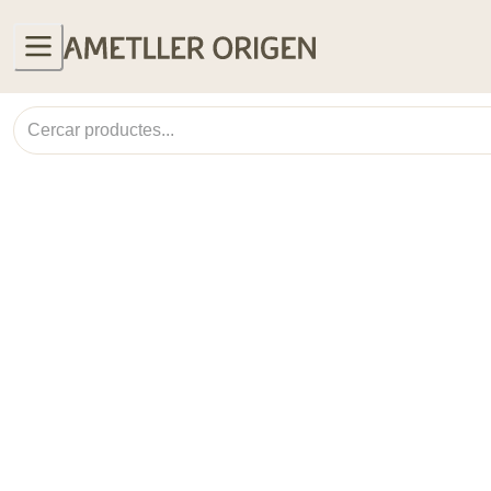
Col·leccions
Lluc Crusellas
Safates de formatges
Productes més venuts
Coques de Sant Joan
Fruita i verdura
Orxates, sucs i refrescos
Productes El gust és nostre
Lots smoothies
Cremes fredes
Productes menú setmanal
Productes receptes
Banger
Cuina grega
Receptes
UNITATS LIMITADES