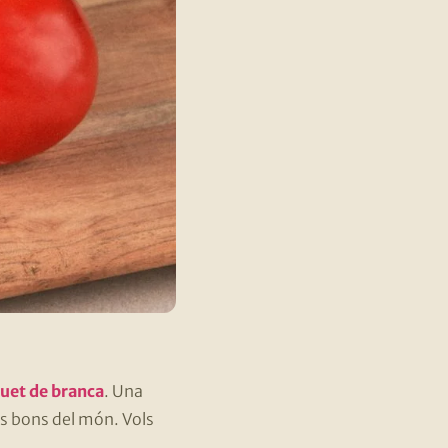
uet de branca
. Una
és bons del món. Vols