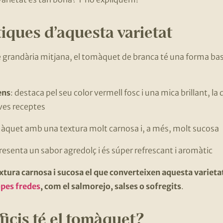
tiques d’aquesta varietat
 grandària mitjana, el tomàquet de branca té una forma bast
ens
: destaca pel seu color vermell fosc i una mica brillant, la 
eves receptes
àquet amb una textura molt carnosa i, a més, molt sucosa
esenta un sabor agredolç i és súper refrescant i aromàtic
extura carnosa i sucosa el que converteixen aquesta varieta
opes fredes
, com el salmorejo, salses o sofregits
.
icis té el tomàquet?