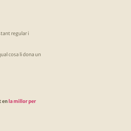
ant regular i
qual cosa li dona un
t en
la millor per