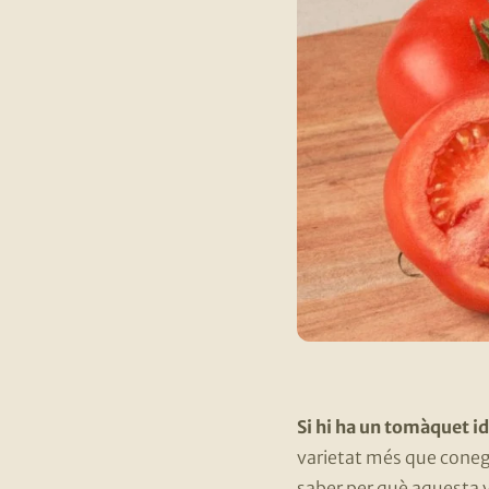
Si hi ha un tomàquet i
varietat més que conegu
saber per què aquesta 