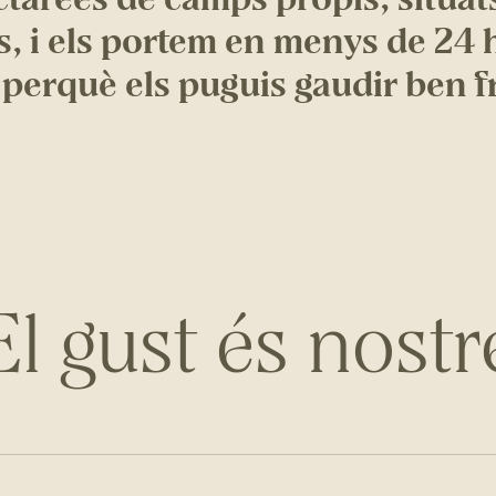
s, i els portem en menys de 24 
 perquè els puguis gaudir ben f
El gust és nostr