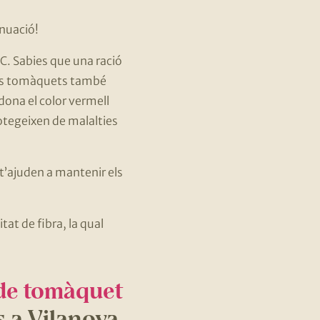
inuació!
C. Sabies que una ració
Els tomàquets també
dona el color vermell
protegeixen de malalties
’ajuden a mantenir els
at de fibra, la qual
 de tomàquet
s a Vilanova