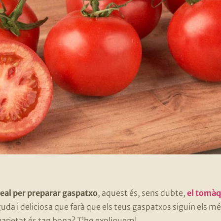
deal per preparar gaspatxo
, aquest és, sens dubte,
el tomàq
da i deliciosa que farà que els teus gaspatxos siguin els m
varietat és tan bona? T’ho expliquem!