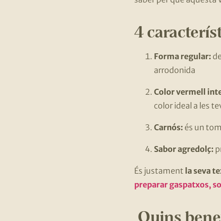
4 caracterís
Forma regular:
de
arrodonida
Color vermell int
color ideal a les t
Carnós:
és un tom
Sabor agredolç:
pr
És justament
la seva t
preparar gaspatxos, s
Quins benef