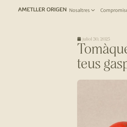
Nosaltres
Compromis
juliol 30, 2025
Tomàquet
teus gas