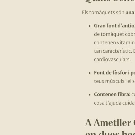
Els tomàquets són
una
Gran font d’antio
de tomàquet cobre
contenen vitamina 
tan característic. 
cardiovasculars.
Font de fòsfor i p
teus músculs i el 
Contenen fibra:
co
cosa t’ajuda cuidar
A Ametller
en dues hec