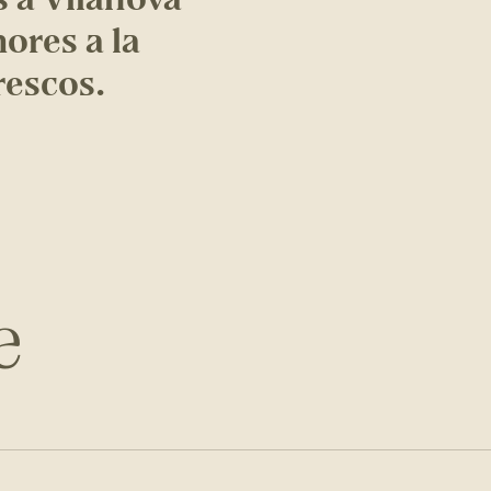
hores a la
rescos.
e