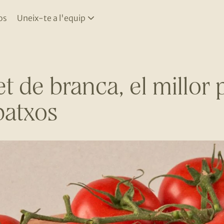
os
Uneix-te a l'equip
 de branca, el millor p
patxos