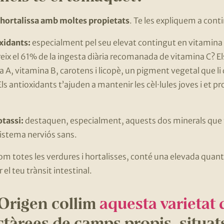
 hortalissa amb moltes propietats
. Te les expliquem a cont
xidants:
especialment pel seu elevat contingut en vitamina 
ix el 61% de la ingesta diària recomanada de vitamina C? 
A, vitamina B, carotens i licopè, un pigment vegetal que li 
Els antioxidants t’ajuden a mantenir les cèl·lules joves i et 
otassi:
destaquen, especialment, aquests dos minerals que t
sistema nerviós sans.
m totes les verdures i hortalisses, conté una elevada quantit
 el teu trànsit intestinal.
 Origen collim
aquesta varietat
tàrees de camps propis, situat