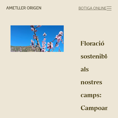
BOTIGA ONLINE
Floració
sostenible
als
nostres
camps:
Campoamor