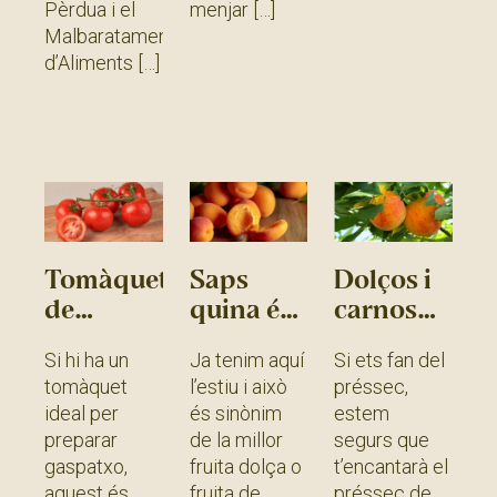
Pèrdua i el
menjar
Llegir més
Malbaratament
Llegir més
»
d’Aliments
»
Llegir més
»
Tomàquet
Saps
Dolços i
de
quina és
carnosos,
branca,
la fruita
així són
Si hi ha un
Ja tenim aquí
Si ets fan del
el millor
dolça
els
tomàquet
l’estiu i això
préssec,
per als
més
nostres
ideal per
és sinònim
estem
teus
coneguda?
préssecs
preparar
de la millor
segurs que
gaspatxos
de vinya
gaspatxo,
fruita dolça o
t’encantarà el
de collita
aquest és,
fruita de
préssec de