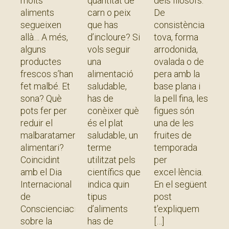
molts
quantitat de
dels filòsofs.
aliments
carn o peix
De
segueixen
que has
consistència
allà… A més,
d’incloure? Si
tova, forma
alguns
vols seguir
arrodonida,
productes
una
ovalada o de
frescos s’han
alimentació
pera amb la
fet malbé. Et
saludable,
base plana i
sona? Què
has de
la pell fina, les
pots fer per
conèixer què
figues són
reduir el
és el plat
una de les
malbaratament
saludable, un
fruites de
alimentari?
terme
temporada
Coincidint
utilitzat pels
per
amb el Dia
científics que
excel·lència.
Internacional
indica quin
En el següent
de
tipus
post
Conscienciació
d’aliments
t’expliquem
sobre la
has de