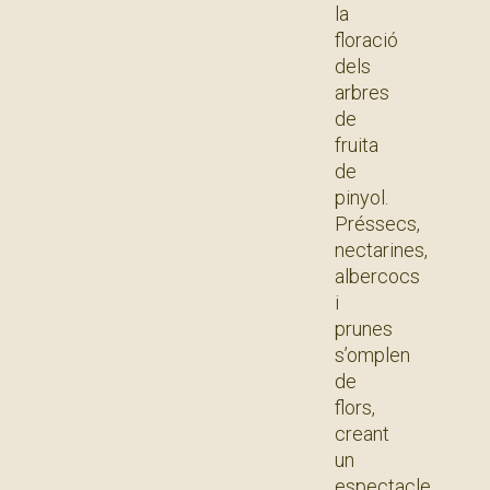
la
floració
dels
arbres
de
fruita
de
pinyol.
Préssecs,
nectarines,
albercocs
i
prunes
s’omplen
de
flors,
creant
un
espectacle