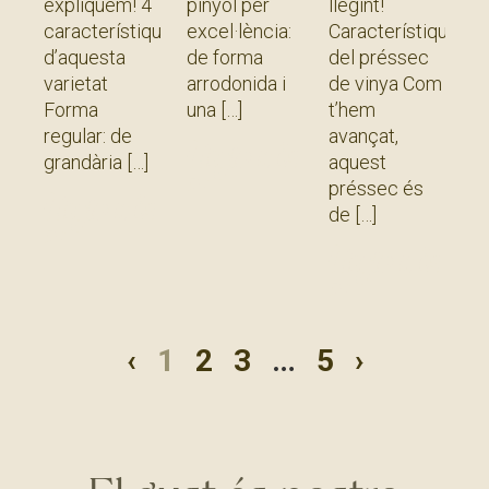
expliquem! 4
pinyol per
llegint!
característiques
excel·lència:
Característiques
d’aquesta
de forma
del préssec
varietat
arrodonida i
de vinya Com
Forma
una
t’hem
regular: de
avançat,
Llegir més
grandària
aquest
»
préssec és
Llegir més
de
»
Llegir més
»
‹
1
2
3
…
5
›