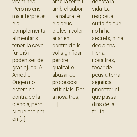
vitamines.
amb la terra i
de tota la
Però no ens
amb el sabor.
vida. La
malinterpreteu,
La natura té
resposta
els
els seus
curta és que
complements
cicles, i voler
no hi ha
alimentaris
anar en
secrets, hi ha
tenen la seva
contra d’ells
decisions.
funció i
sol significar
Per a
poden ser de
perdre
nosaltres,
gran ajuda! A
qualitat o
tocar de
Ametller
abusar de
peus a terra
Origen no
processos
significa
estem en
artificials. Per
prioritzar el
contra de la
a nosaltres,
que passa
ciència, però
dins de la
sí que creiem
fruita
Llegir més
en
Llegir més
»
Llegir més
»