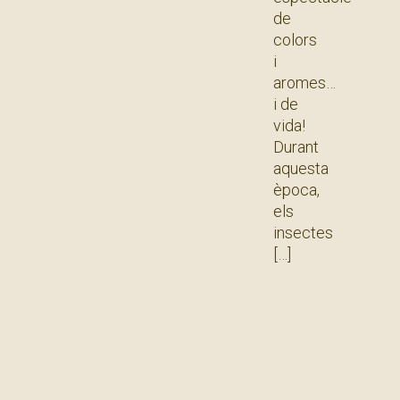
de
colors
i
aromes…
i de
vida!
Durant
aquesta
època,
els
insectes
Llegir
més
»