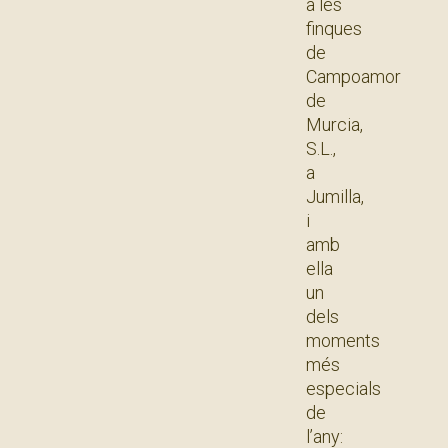
a les
finques
de
Campoamor
de
Murcia,
S.L.,
a
Jumilla,
i
amb
ella
un
dels
moments
més
especials
de
l’any: