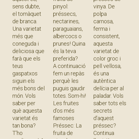
pròpia
sens dubte,
pinyol:
vinya. De
el tomàquet
préssecs,
polpa
de branca.
nectarines,
carnosa,
Una varietat
paraguaians,
ferma i
més que
albercocs o
consistent,
coneguda i
prunes! Quina
aquesta
deliciosa que
és la teva
varietat de
farà que els
preferida?
color groc i
teus
A continuació
pell vellosa,
gaspatxos
fem un repàs
és una
siguin els
perquè les
autèntica
més bons del
puguis gaudir
delícia per al
món. Vols
totes. Som-hi!
paladar. Vols
saber per
Les fruites
saber tots els
què aquesta
d’os més
secrets
varietat és
famoses
d’aquest
tan bona?
Préssec: La
préssec?
T’ho
fruita de
Continua