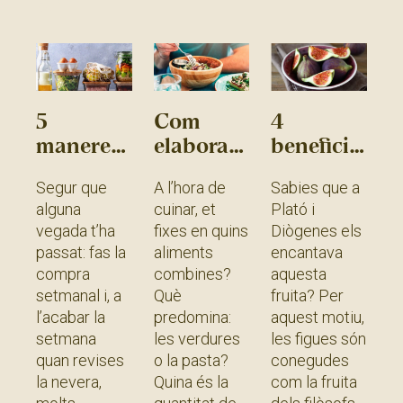
»
5
Com
4
maneres
elaborar
beneficis
de reduir
un plat
de les
Segur que
A l’hora de
Sabies que a
el
saludable?
figues, la
alguna
cuinar, et
Plató i
malbaratament
fruita
vegada t’ha
fixes en quins
Diògenes els
alimentari
dels
passat: fas la
aliments
encantava
filòsofs
compra
combines?
aquesta
setmanal i, a
Què
fruita? Per
l’acabar la
predomina:
aquest motiu,
setmana
les verdures
les figues són
quan revises
o la pasta?
conegudes
la nevera,
Quina és la
com la fruita