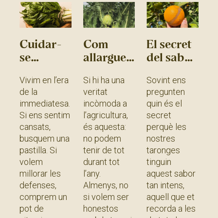
Cuidar-
Com
El secret
se
allarguem
del sabor
menjant
la
de les
Vivim en l’era
Si hi ha una
Sovint ens
bledes
temporada
taronges
de la
veritat
pregunten
de les
immediatesa.
incòmoda a
quin és el
carxofes
Si ens sentim
l’agricultura,
secret
cansats,
és aquesta:
perquè les
busquem una
no podem
nostres
pastilla. Si
tenir de tot
taronges
volem
durant tot
tinguin
millorar les
l’any.
aquest sabor
defenses,
Almenys, no
tan intens,
comprem un
si volem ser
aquell que et
pot de
honestos
recorda a les