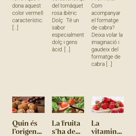
dona aquest
del tomàquet
Com
color vermell
rosa ibèric
acompanyar
característic.
Dolç: Té un
el formatge
sabor
de cabra?
especialment
Deixa volar la
Llegir més
dolç i gens
imaginació i
»
àcid.
gaudeix del
formatge de
Llegir més
cabra
»
Llegir més
»
Quin és
La fruita
La
l’origen
s’ha de
vitamina