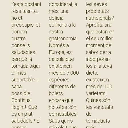
t’està costant
considerat, a
les seves
ressituar-te,
més, una
propietats
no et
delícia
nutricionals?
preocupis, et
culinària a la
Aprofita ara
donem
nostra
que estan en
quatre
gastronomia.
el seu millor
consells
Només a
moment de
saludables
Europa, es
sabor per a
perquè la
calcula que
incorporar-
tornada sigui
existeixen
los a la teva
el més
més de 7.000
dieta,
suportable i
espècies
existeixen
sana
diferents de
més de 100
possible.
bolets,
varietats!
Continua
encara que
Quines són
llegint! Què
no totes són
les varietats
és un plat
comestibles.
de
saludable? El
Saps quins
tomàquets
primer
són els tipus
més