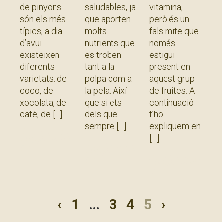
de pinyons
saludables, ja
vitamina,
són els més
que aporten
però és un
típics, a dia
molts
fals mite que
d’avui
nutrients que
només
existeixen
es troben
estigui
diferents
tant a la
present en
varietats: de
polpa com a
aquest grup
coco, de
la pela. Així
de fruites. A
xocolata, de
que si ets
continuació
cafè, de
dels que
t’ho
sempre
expliquem en
Llegir més
Llegir més
»
Llegir més
»
»
‹
1
…
3
4
5
›