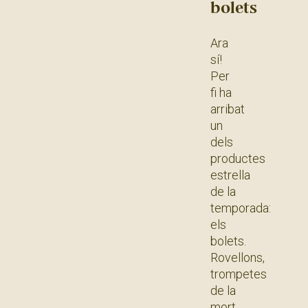
bolets
Ara
sí!
Per
fi ha
arribat
un
dels
productes
estrella
de la
temporada:
els
bolets.
Rovellons,
trompetes
de la
mort,