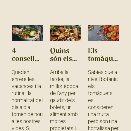
»
4
Quins
Els
consells
són els
tomàquets,
saludables
tipus de
una
Queden
Arriba la
Sabies que a
per a la
bolets
varietat
enrere les
tardor, la
nivell botànic
tornada a
comestibles
per a
vacances i la
millor època
els
la rutina
més
cada
rutina i la
de l’any per
tomàquets
comuns i
ocasió
normalitat del
gaudir dels
es
els seus
dia a dia
bolets, un
consideren
usos
tornen de nou
aliment amb
una fruita,
culinaris?
a les nostres
moltes
però són una
vides. Si
propietats i
hortalissa per