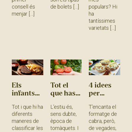
consell és
de bolets
populars? Hi
menjar
ha
Llegir més
tantíssimes
Llegir més
»
varietats
»
Llegir més
»
Els
Tot el
4 idees
infants
que has
per
han de
de saber
acompanyar
Tot i que hi ha
L’estiu és,
T’encanta el
menjar
sobre el
el
diferents
sens dubte,
formatge de
carn
tomàquet
formatge
maneres de
època de
cabra, però,
vermella?
rosa
de cabra
classificar les
tomàquets. I
de vegades,