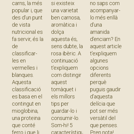
ibèric
carns, la més
si existeix
no saps com
popular i, que
una varietat
acompanyar-
des d’un punt
ben carnosa,
lo més enllà
de vista
aromàtica i
d’una
nutricional es
dolça
amanida
fa servir, és la
aquesta és,
d’enciam? En
de
sens dubte, la
aquest article
classificar-
rosa ibèric. A
t’expliquem
les en
continuació
algunes
vermelles i
t’expliquem
opcions
blanques.
com distingir
diferents
Aquesta
aquest
perquè
classificació
tomàquet i
puguis gaudir
es basa en el
els millors
d’aquesta
contingut en
tips per
delícia que
mioglobina,
guardar-lo i
pot ser més
una proteïna
consumir-lo.
versàtil del
que conté
Som-hi! 5
que penses.
ferro i que li
característiques
Pren nota!