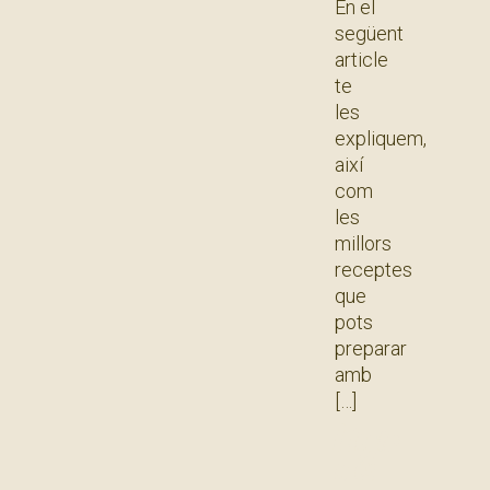
En el
següent
article
te
les
expliquem,
així
com
les
millors
receptes
que
pots
preparar
amb
Llegir
més