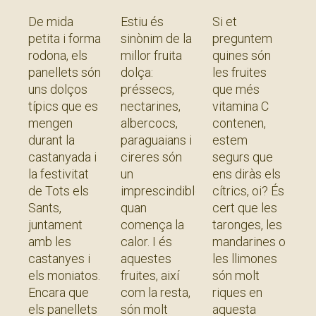
dels
menjar
C només
De mida
Estiu és
Si et
panellets?
sense
es troba
petita i forma
sinònim de la
preguntem
pela?
als
rodona, els
millor fruita
quines són
cítrics?
panellets són
dolça:
les fruites
uns dolços
préssecs,
que més
típics que es
nectarines,
vitamina C
mengen
albercocs,
contenen,
durant la
paraguaians i
estem
castanyada i
cireres són
segurs que
la festivitat
un
ens diràs els
de Tots els
imprescindible
cítrics, oi? És
Sants,
quan
cert que les
juntament
comença la
taronges, les
amb les
calor. I és
mandarines o
castanyes i
aquestes
les llimones
els moniatos.
fruites, així
són molt
Encara que
com la resta,
riques en
els panellets
són molt
aquesta