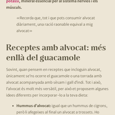
potassi
, mineral essencial per al sistema nerviós i els
músculs.
«Recorda que, tot i que pots consumir alvocat
diàriament, una ració raonable equival a mig
alvocat»
Receptes amb alvocat: més
enllà del guacamole
Sovint, quan pensem en receptes que incloguin alvocat,
únicament se’ns ocorre el guacamole o una torrada amb
alvocat acompanyada amb sèsam i gall d’indi. Tot i això,
l’alvocat és molt més versàtil, per això et proposem algunes
idees diferents per incorporar-lo a la teva dieta:
Hummus d’alvocat:
igual que un hummus de cigrons,
però li afegeixes al final un alvocat a trossets. Ho