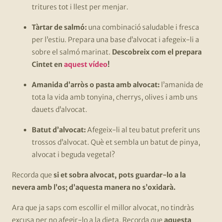
tritures tot i llest per menjar.
Tàrtar de salmó:
una combinació saludable i fresca
per l’estiu. Prepara una base d’alvocat i afegeix-li a
sobre el salmó marinat.
Descobreix com el prepara
Cintet en
aquest vídeo
!
Amanida d’arròs o pasta amb alvocat:
l’amanida de
tota la vida amb tonyina, cherrys, olives i amb uns
dauets d’alvocat.
Batut d’alvocat:
Afegeix-li al teu batut preferit uns
trossos d’alvocat. Què et sembla un batut de pinya,
alvocat i beguda vegetal?
Recorda que
si et sobra alvocat, pots guardar-lo a la
nevera amb l’os; d’aquesta manera no s’oxidarà.
Ara que ja saps com escollir el millor alvocat, no tindràs
excusa per no afegir-lo a la dieta. Recorda que
aquesta