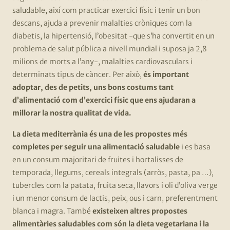
saludable, així com practicar exercici físic i tenir un bon
descans, ajuda a prevenir malalties cròniques com la
diabetis, la hipertensió, l’obesitat -que s’ha convertit en un
problema de salut pública a nivell mundial i suposa ja 2,8
milions de morts a l’any-, malalties cardiovasculars i
determinats tipus de càncer. Per això,
és important
adoptar, des de petits, uns bons costums tant
d’alimentació com d’exercici físic que ens ajudaran a
millorar la nostra qualitat de vida.
La dieta mediterrània és una de les propostes més
completes per seguir una alimentació saludable
i es basa
en un consum majoritari de fruites i hortalisses de
temporada, llegums, cereals integrals (arròs, pasta, pa …),
tubercles com la patata, fruita seca, llavors i oli d’oliva verge
i un menor consum de lactis, peix, ous i carn, preferentment
blanca i magra. També
existeixen altres propostes
alimentàries saludables com són la dieta vegetariana i la