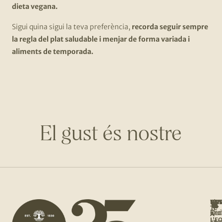
dieta vegana.
Sigui quina sigui la teva preferència,
recorda seguir sempre
la regla del plat saludable i menjar de forma variada i
aliments de temporada.
El gust és nostre
NOS
UNE
T'I
BOT
TE
Qui
Rec
Tro
A
L'E
so
la