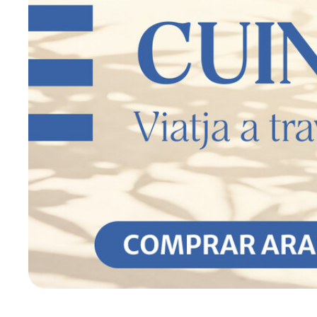
NOVETAT
TOMÀQUET DE LA SETMANA
COLLITA PRÒPIA
DE TEMPORADA
ELABORACIÓ PRÒPIA
PRODUCTE ECO
TOCAR DE PEUS A TERRA
PASQUA
CANELONS NANDU JUBANY
Promocions per temps limitat
Productes Italians
Nadal
Dijous Gras
Llet Llet
Castanyada
Sant Joan
Calcotada
La Tardor És Nostra
Nandu Jubany