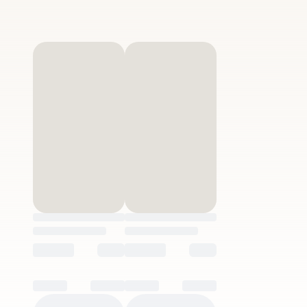
Melons i síndries
Plàtan i kiwi
Pomes i peres
Préssecs i albercocs
Raïms, figues i fruits vermells
Taronges i cítrics
Fruita tallada
Verdura
Verdura de temporada
Tomàquets
Bolets
Bròquil, kale, coliflor i cols
Carbassons, cogombres i carbassa
Cebes i alls
Enciams, brots i amanides
Espinacs i bledes
Herbes aromàtiques
Mongetes, pèsols i espàrrecs