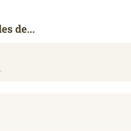
s de...
.