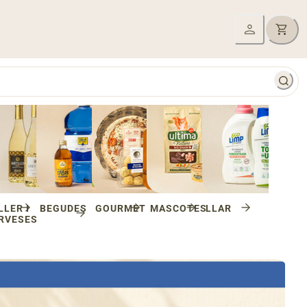
LLER I
BEGUDES
GOURMET
MASCOTES
LLAR
RVESES