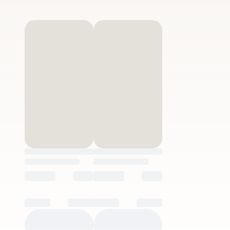
Iogurt de proteïnes i skyr
Iogurt natural i grec
Iogurt líquid i quefir
Llet i batuts
Batuts
Llet Desnatada
Llet Semidesnatada
Llet Sencera
Llet Sense lactosa
Llet Fresca
Nata i mantega
Ous frescos
Postres
Plats cuinats
Canelons i lasanya
Cremes i sopes
Croquetes
Gaspatxos